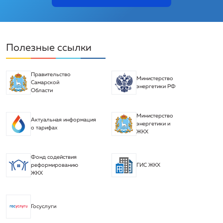
Полезные ссылки
Правительство
Министерство
Самарской
энергетики РФ
Области
Министерство
Актуальная информация
энергетики и
о тарифах
ЖКХ
Фонд содействия
реформированию
ГИС ЖКХ
ЖКХ
Госуслуги