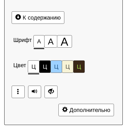
К содержанию
А
Шрифт
А
А
Цвет
Ц
Ц
Ц
Ц
Ц
Дополнительно