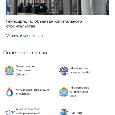
Генподряд по объектам капитального
строительства
Узнать больше
Полезные ссылки
Правительство
Министерство
Самарской
энергетики РФ
Области
Министерство
Актуальная информация
энергетики и
о тарифах
ЖКХ
Фонд содействия
реформированию
ГИС ЖКХ