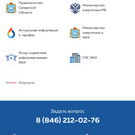
Правительство
Министерство
Самарской
энергетики РФ
Области
Министерство
Актуальная информация
энергетики и
о тарифах
ЖКХ
Фонд содействия
реформированию
ГИС ЖКХ
ЖКХ
Госуслуги
Задать вопрос
8 (846) 212-02-76