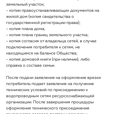
земельный участок;
регистрации и ходе реализации заявок на
- копии правоустанавливающих документов на
подключение (технологическое присоединение) к
системе теплоснабжения
жилой дом (копия свидетельства о
государственной регистрации права);
Информация о порядке выполнения
- копия плана дома;
технологических, технических и других мероприятий,
- копия плана границ земельного участка;
связанных с подключением (технологическим
- копия согласия от владельца сетей, в случае
присоединением)
подключения потребителя к сетям, не
находящимся на балансе Общества;
Информация о предложении регулируемой
- копия домовой книги (при наличии), либо
организации об установлении цен (тарифов) в сфере
справка о составе семьи.
теплоснабжения
После подачи заявления на оформление врезки
потребитель подает заявление на получение
технических условий по присоединению к
водопроводным сетям ресурсоснабжающей
организации. После завершения процедуры
оформления технического присоединения