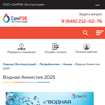
ООО «СамРЭК-Эксплуатация»
Задать вопрос
8 (846) 212-02-76
О компании
Личный кабинет
Передать показания
Онлайн-оплата
ООО «СамРЭК-Эксплуатация»
Потребителям
Главная (Эксплуатация)
Потребителям
Акции
Водная Амнистия
Руководство
Онлайн-оплата
2025
Услуги
Раскрытие информации
Водная Амнистия 2025
Передать показания
Обслуживание и эксплуатация объектов
Вакансии
Политика в отношении обработки персональных данных
Правовая информация/Противодействие коррупции
Заключить договор онлайн
Подключение к системе теплоснабжения
Новости
Реквизиты
Приказы об установлении тарифов
Урегулировать задолженность
Подключение к системе водоснабжения и