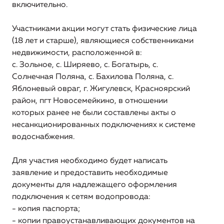
включительно.
организации, включая структуру основных
производственных затрат (в части регулируемых
видов деятельности)
Участниками акции могут стать физические лица
(18 лет и старше), являющиеся собственниками
Информация о способах приобретения, стоимости и
недвижимости, расположенной в:
объемах товаров, необходимых для производства
с. Зольное, с. Ширяево, с. Богатырь, с.
регулируемых товаров и (или) оказания регулируемых
Солнечная Поляна, с. Бахилова Поляна, с.
услуг регулируемой организацией
Яблоневый овраг, г. Жигулевск, Красноярский
район, пгт Новосемейкино, в отношении
Информация об инвестиционных программах
которых ранее не были составлены акты о
регулируемой организации и отчетах об их
несанкционированных подключениях к системе
реализации
водоснабжения.
Информация о ценах (тарифах) на регулируемые
товары (услуги)
Для участия необходимо будет написать
заявление и предоставить необходимые
Ценовая зона
документы для надлежащего оформления
подключения к сетям водопровода:
Информация о наличии (отсутствии) технической
- копия паспорта;
возможности подключения (технологического
- копии правоустанавливающих документов на
присоединения) к системе теплоснабжения, а также о