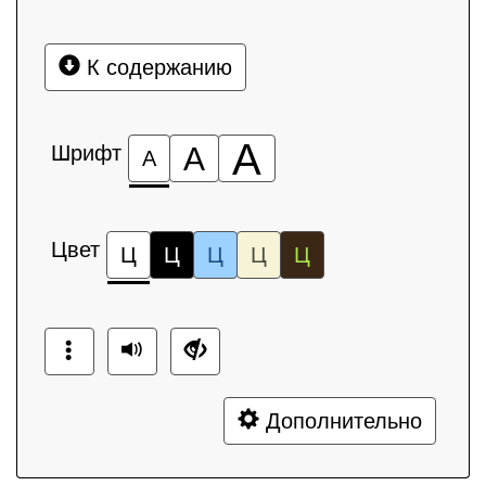
К содержанию
А
Шрифт
А
А
Цвет
Ц
Ц
Ц
Ц
Ц
Дополнительно