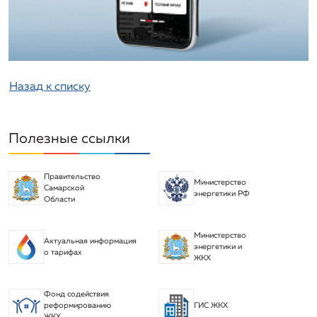
системе теплоснабжения
Информация о порядке выполнения
технологических, технических и других мероприятий,
связанных с подключением (технологическим
Назад к списку
присоединением)
Информация о предложении регулируемой
Полезные ссылки
организации об установлении цен (тарифов)
Правительство
Министерство
Самарской
энергетики РФ
Области
Министерство
Актуальная информация
энергетики и
о тарифах
ЖКХ
Фонд содействия
реформированию
ГИС ЖКХ
ЖКХ