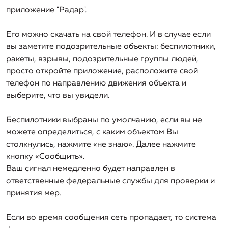
Финансовая отчетность
Тариф на Тепловую энергию и теплоноситель
Контакты
Продажа долгов
приложение "Радар".
Проектирование
Договоры с потребителями
Тариф на ГВС (откр./закр.)
Рейтинг платежеспособных предприятий
Его можно скачать на свой телефон. И в случае если
Капитальное строительство
Проектирование внутренних инженерных
Нормативная база
Тариф на Тех.присоединение
вы заметите подозрительные объекты: беспилотники,
коммуникаций по разделам ГСВ и ТМ
Тарифы
Аренда спецтехники
Подготовка исходно-разрешительной документации
ракеты, взрывы, подозрительные группы людей,
Специальная оценка условий труда
Проектирование наружных сетей газо-, водо- и
на проектирование объектов капитального
просто откройте приложение, расположите свой
Акции
Подключение к системе водоснабжения и
теплоснабжения
строительства
телефон по направлению движения объекта и
Информация
водоотведения
выберите, что вы увидели.
Бланки документов
Проектирование узлов учета расходов газа, воды и
Строительный контроль за выполнением объектов
Информация о регулируемой организации
Монтаж, пусконаладочные работы и обслуживание
тепла
капитального строительства
Вопрос-ответ
Беспилотники выбраны по умолчанию, если вы не
систем автоматизации и диспетчеризации объектов
можете определиться, с каким объектом Вы
Информация об условиях, на которых осуществляется
теплоснабжения, водоснабжения и водоотведения
Разработка сметной документации на изыскательные
Генподряд по объектам капитального строительства
столкнулись, нажмите «не знаю». Далее нажмите
поставка регулируемых товаров
работы, проектные работы и СМР
кнопку «Сообщить».
Информация об основных потребительских
Ваш сигнал немедленно будет направлен в
характеристиках регулируемых товаров и услуг
ответственные федеральные службы для проверки и
регулируемой организации
принятия мер.
Информация об основных показателях финансово-
Если во время сообщения сеть пропадает, то система
хозяйственной деятельности регулируемой