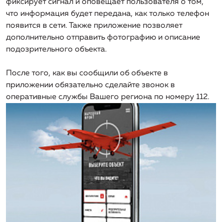
фиксирует сигнал и оповещает пользователя о том,
организации, включая структуру основных
что информация будет передана, как только телефон
производственных затрат (в части регулируемых
появится в сети. Также приложение позволяет
видов деятельности)
дополнительно отправить фотографию и описание
Информация о способах приобретения, стоимости и
подозрительного объекта.
объемах товаров, необходимых для производства
регулируемых товаров и (или) оказания регулируемых
После того, как вы сообщили об объекте в
услуг регулируемой организацией
приложении обязательно сделайте звонок в
оперативные службы Вашего региона по номеру 112.
Информация об инвестиционных программах
регулируемой организации и отчетах об их
реализации
Информация о ценах (тарифах) на регулируемые
товары (услуги)
Информация о наличии (отсутствии) технической
возможности подключения (технологического
присоединения) к системе теплоснабжения, а также о
регистрации и ходе реализации заявок на
подключение (технологическое присоединение) к