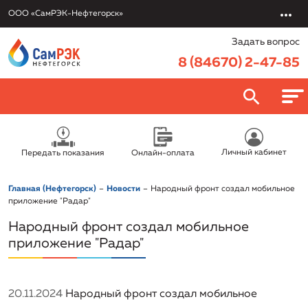
ООО «СамРЭК-Нефтегорск»
Задать вопрос
8 (84670) 2-47-85
О компании
Личный кабинет
Передать показания
Онлайн-оплата
ООО «СамРЭК-Нефтегорск»
Потребителям
Главная (Нефтегорск)
Новости
Народный фронт создал мобильное
Руководство
Онлайн-оплата
приложение "Радар"
Услуги
Раскрытие информации
Народный фронт создал мобильное
Передать показания
Обслуживание и эксплуатация объектов
приложение "Радар"
Вакансии
Политика в отношении обработки персональных данных
Правовая информация/Противодействие коррупции
Заключить договор онлайн
Подключение к системе теплоснабжения
Новости
Реквизиты
Приказы об установлении тарифов
Урегулировать задолженность
20.11.2024
Народный фронт создал мобильное
Электротехническая лаборатория