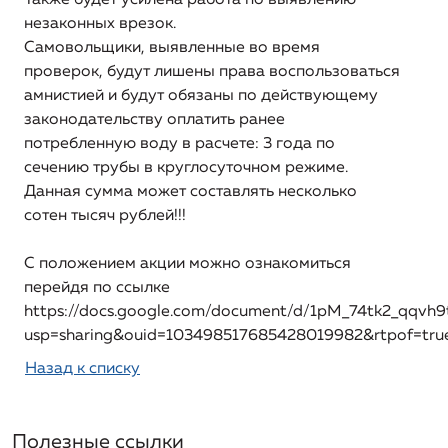
Также будет усилена работа по выявлению
подключение (технологическое присоединение) к
незаконных врезок.
системе теплоснабжения
Самовольщики, выявленные во время
Информация о порядке выполнения
проверок, будут лишены права воспользоваться
технологических, технических и других мероприятий,
амнистией и будут обязаны по действующему
связанных с подключением (технологическим
законодательству оплатить ранее
присоединением)
потребленную воду в расчете: 3 года по
сечению трубы в круглосуточном режиме.
Информация о предложении регулируемой
Данная сумма может составлять несколько
организации об установлении цен (тарифов) в сфере
сотен тысяч рублей!!!
теплоснабжения
С положением акции можно ознакомиться
перейдя по ссылке
https://docs.google.com/document/d/1pM_74tk2_qqvh
usp=sharing&ouid=103498517685428019982&rtpof=tru
Назад к списку
Полезные ссылки