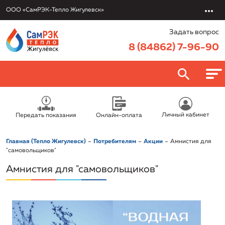
ООО «СамРЭК-Тепло Жигулевск»
Задать вопрос
8 (84862) 7-96-90
О компании
Личный кабинет
Передать показания
Онлайн-оплата
ООО «СамРЭК-Тепло Жигулевск»
Потребителям
Главная (Тепло Жигулевск)
Потребителям
Акции
Амнистия для
Руководство
Онлайн-оплата
"самовольщиков"
Услуги
Раскрытие информации
Амнистия для "самовольщиков"
Передать показания
Обслуживание и эксплуатация объектов
Вакансии
Политика в отношении обработки персональных данных
Правовая информация/Противодействие коррупции
Заключить договор онлайн
Подключение к системе теплоснабжения
Новости
Реквизиты
Приказы об установлении тарифов
Урегулировать задолженность
Электротехническая лаборатория