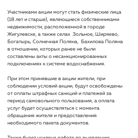
организации, включая структуру основных
производственных затрат (в части регулируемых
Участниками акции могут стать физические лица
видов деятельности)
(18 лет и старше), являющиеся собственниками
недвижимости, расположенной в городе
Информация о способах приобретения, стоимости и
Жигулевске, а также селах Зольное, Ширяево,
объемах товаров, необходимых для производства
Богатырь, Солнечная Поляна, Бахилова Поляна
регулируемых товаров и (или) оказания регулируемых
в отношении, которых ранее не были
услуг регулируемой организацией
составлены акты о несанкционированных
подключениях к системе водоснабжения.
Информация об инвестиционных программах
регулируемой организации и отчетах об их
При этом принявшие в акции жители, при
реализации
соблюдении условий акции, будут освобождены
Информация о ценах (тарифах) на регулируемые
от оплаты штрафных санкций и платежей за
товары (услуги)
период самовольного пользования, а оплата
услуг будет осуществляться с момента
Информация о наличии (отсутствии) технической
обращения жителя и предоставления
возможности подключения (технологического
необходимого пакета документов.
присоединения) к системе теплоснабжения, а также о
регистрации и ходе реализации заявок на