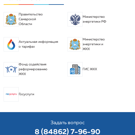
Правительство
Министерство
Самарской
энергетики РФ
Области
Министерство
Актуальная информация
энергетики и
о тарифах
ЖКХ
Фонд содействия
реформированию
ГИС ЖКХ
ЖКХ
Госуслуги
Задать вопрос
8 (84862) 7-96-90