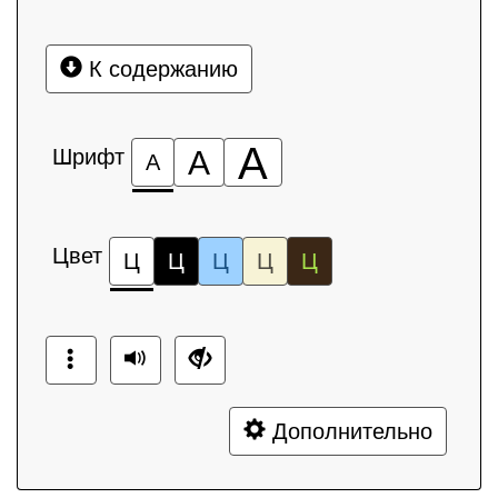
К содержанию
А
Шрифт
А
А
Цвет
Ц
Ц
Ц
Ц
Ц
Дополнительно