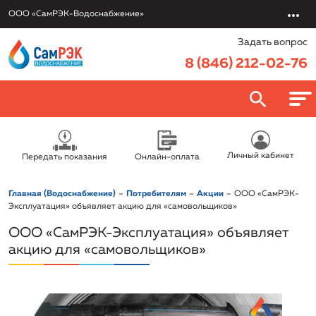
ООО «СамРЭК-Водоснабжение»
Задать вопрос
8 (846) 212-02-76
О компании
Личный кабинет
Передать показания
Онлайн-оплата
ООО «СамРЭК-Водоснабжение»
Потребителям
Главная (Водоснабжение)
Потребителям
Акции
ООО «СамРЭК-
Руководство
Онлайн-оплата
Эксплуатация» объявляет акцию для «самовольщиков»
Услуги
Раскрытие информации
ООО «СамРЭК-Эксплуатация» объявляет
Передать показания
Обслуживание и эксплуатация объектов
акцию для «самовольщиков»
Вакансии
Политика в отношении обработки персональных данных
Противодействие коррупции
Заключить договор онлайн
Подключение к системе водоснабжения и
Новости
Реквизиты
Правовая информация
водоотведения
Урегулировать задолженность