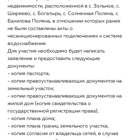
Информация об основных показателях финансово-
недвижимости, расположенной в с. Зольное, с.
хозяйственной деятельности регулируемой
Ширяево, с. Богатырь, с. Солнечная Поляна, с.
организации, включая структуру основных
Бахилова Поляна, в отношении которых ранее
производственных затрат (в части регулируемых
не были составлены акты о
видов деятельности)
несанкционированных подключениях к системе
водоснабжения.
Информация о способах приобретения, стоимости и
объемах товаров, необходимых для производства
Для участия необходимо будет написать
регулируемых товаров и (или) оказания регулируемых
заявление и предоставить следующие
услуг регулируемой организацией
документы:
- копия паспорта;
Информация об инвестиционных программах
- копии правоустанавливающих документов на
регулируемой организации и отчетах об их
земельный участок;
реализации
- копии правоустанавливающих документов на
жилой дом (копия свидетельства о
Информация о ценах (тарифах) на регулируемые
государственной регистрации права);
товары (услуги)
- копия плана дома;
Информация о наличии (отсутствии) технической
- копия плана границ земельного участка;
возможности подключения (технологического
- копия согласия от владельца сетей, в случае
присоединения) к системе водоснабжения, а также о