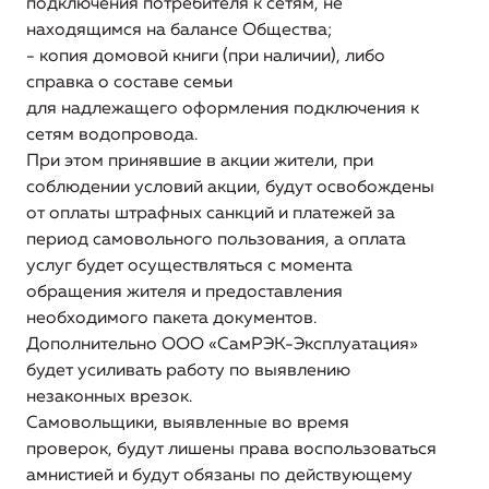
подключения потребителя к сетям, не
регистрации и ходе реализации заявок на
находящимся на балансе Общества;
подключение (технологическое присоединение) к
- копия домовой книги (при наличии), либо
системе водоснабжения
справка о составе семьи
для надлежащего оформления подключения к
Информация о порядке выполнения
сетям водопровода.
технологических, технических и других мероприятий,
При этом принявшие в акции жители, при
связанных с подключением (технологическим
соблюдении условий акции, будут освобождены
присоединением)
от оплаты штрафных санкций и платежей за
Информация о предложении регулируемой
период самовольного пользования, а оплата
организации об установлении цен (тарифов) в сфере
услуг будет осуществляться с момента
водоснабжения
обращения жителя и предоставления
необходимого пакета документов.
Дополнительно ООО «СамРЭК-Эксплуатация»
будет усиливать работу по выявлению
незаконных врезок.
Самовольщики, выявленные во время
проверок, будут лишены права воспользоваться
амнистией и будут обязаны по действующему