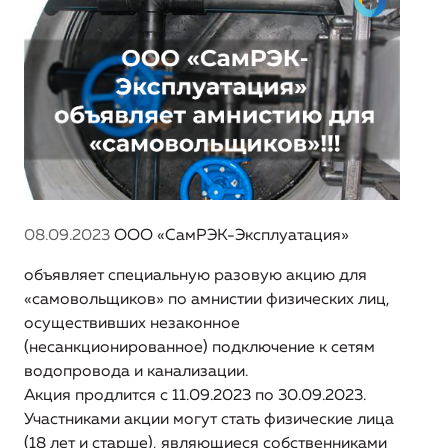
Приказы об установлении тарифов
Монтаж, пусконаладочные работы и обслуживание
Контакты
Продажа долгов
систем автоматизации и диспетчеризации объектов
Финансовая отчетность
Тариф на Транспортировку воды
теплоснабжения, водоснабжения и водоотведения
Рейтинг платежеспособных предприятий
Договоры с потребителями
Тарифы
Нормативная база
Акции
Специальная оценка условий труда
Бланки документов
Информация
Вопрос-ответ
08.09.2023
ООО «СамРЭК-Эксплуатация»
Разрешительная документация
Информация о регулируемой организации
объявляет специальную разовую акцию для
«самовольщиков» по амнистии физических лиц,
Информация об условиях, на которых осуществляется
осуществивших незаконное
поставка регулируемых товаров
(несанкционированное) подключение к сетям
Информация об основных потребительских
водопровода и канализации.
характеристиках регулируемых товаров и услуг
Акция продлится с 11.09.2023 по 30.09.2023.
регулируемой организации
Участниками акции могут стать физические лица
(18 лет и старше), являющиеся собственниками