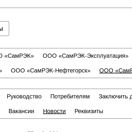
ы
О «СамРЭК»
ООО «СамРЭК-Эксплуатация»
»
ООО «СамРЭК-Нефтегорск»
ООО «СамР
Руководство
Потребителям
Заключить 
Вакансии
Новости
Реквизиты