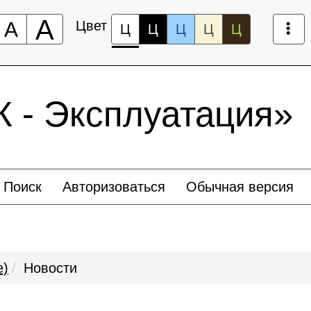
А
А
Цвет
Ц
Ц
Ц
Ц
Ц
- Эксплуатация»
Поиск
Авторизоваться
Обычная версия
е)
Новости