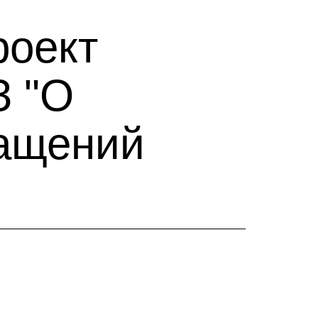
роект
З "О
ращений