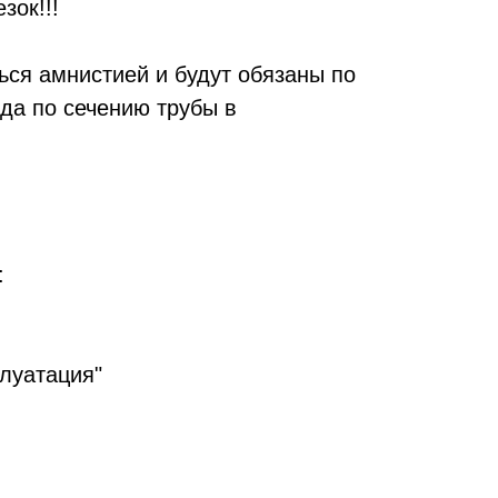
зок!!!
ся амнистией и будут обязаны по
да по сечению трубы в
:
луатация"