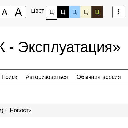
А
А
Цвет
Ц
Ц
Ц
Ц
Ц
- Эксплуатация»
Поиск
Авторизоваться
Обычная версия
е)
Новости