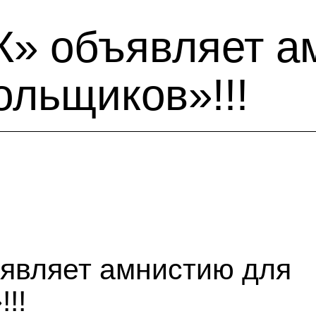
» объявляет а
ольщиков»!!!
являет амнистию для
!!