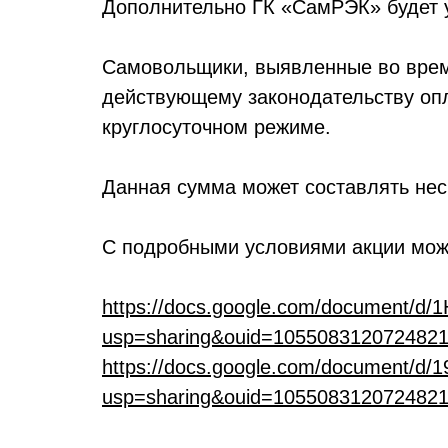
Дополнительно ГК «СамРЭК» будет у
Самовольщики, выявленные во время
действующему законодательству опла
круглосуточном режиме.
Данная сумма может составлять нес
С подробными условиями акции можн
https://docs.google.com/document/
usp=sharing&ouid=1055083120724821
https://docs.google.com/document/d
usp=sharing&ouid=1055083120724821