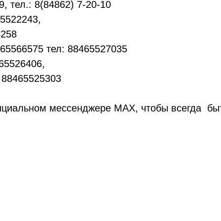
, тел.: 8(84862) 7-20-10
65522243,
5258
465566575 тел: 88465527035
465526406,
: 88465525303
циальном мессенджере МАХ, чтобы всегда быт