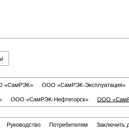
ы
О «СамРЭК»
ООО «СамРЭК-Эксплуатация»
»
ООО «СамРЭК-Нефтегорск»
ООО «СамР
Руководство
Потребителям
Заключить 