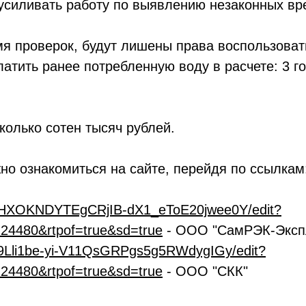
силивать работу по выявлению незаконных вре
 проверок, будут лишены права воспользовать
тить ранее потребленную воду в расчете: 3 го
колько сотен тысяч рублей.
о ознакомиться на сайте, перейдя по ссылкам
d/1HXOKNDYTEgCRjIB-dX1_eToE20jwee0Y/edit?
24480&rtpof=true&sd=true
- ООО "СамРЭК-Эксп
/19Lli1be-yi-V11QsGRPgs5g5RWdygIGy/edit?
24480&rtpof=true&sd=true
- ООО "СКК"