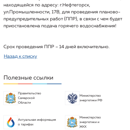
находящейся по адресу: г.Нефтегорск,
регистрации и ходе реализации заявок на
ул.Промышленности, 17В, для проведения планово-
подключение (технологическое присоединение) к
системе водоснабжения
предупредительных работ (ППР), в связи с чем будет
приостановлена подача горячего водоснабжения!
Информация о порядке выполнения
технологических, технических и других мероприятий,
связанных с подключением (технологическим
Срок проведения ППР – 14 дней включительно.
присоединением)
Назад к списку
Информация о предложении регулируемой
организации об установлении цен (тарифов) в сфере
водоснабжения
Полезные ссылки
Правительство
Министерство
Самарской
энергетики РФ
Области
Министерство
Актуальная информация
энергетики и
о тарифах
ЖКХ