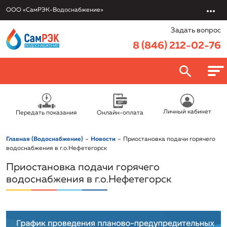
ООО «СамРЭК-Водоснабжение»
Задать вопрос
8 (846) 212-02-76
О компании
Личный кабинет
Передать показания
Онлайн-оплата
ООО «СамРЭК-Водоснабжение»
Потребителям
Главная (Водоснабжение)
Новости
Приостановка подачи горячего
Руководство
Онлайн-оплата
водоснабжения в г.о.Нефетегорск
Услуги
Раскрытие информации
Приостановка подачи горячего
Передать показания
Обслуживание и эксплуатация объектов
водоснабжения в г.о.Нефетегорск
Вакансии
Политика в отношении обработки персональных данных
Противодействие коррупции
Заключить договор онлайн
Подключение к системе водоснабжения и
Новости
Реквизиты
Правовая информация
водоотведения
Урегулировать задолженность