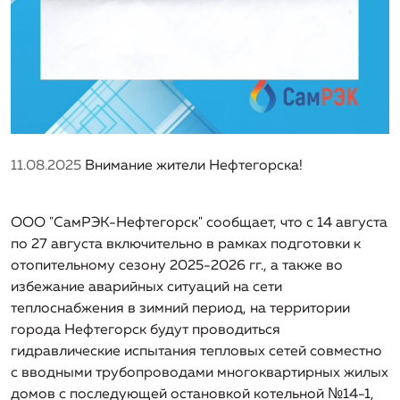
Информация об основных показателях финансово-
хозяйственной деятельности регулируемой
организации, включая структуру основных
производственных затрат (в части регулируемых
видов деятельности)
Информация о способах приобретения, стоимости и
объемах товаров, необходимых для производства
регулируемых товаров и (или) оказания регулируемых
11.08.2025
Внимание жители Нефтегорска!
услуг регулируемой организацией
ООО "СамРЭК-Нефтегорск" сообщает, что с 14 августа
Информация об инвестиционных программах
регулируемой организации и отчетах об их
по 27 августа включительно в рамках подготовки к
реализации
отопительному сезону 2025-2026 гг., а также во
избежание аварийных ситуаций на сети
Информация о ценах (тарифах) на регулируемые
теплоснабжения в зимний период, на территории
товары (услуги)
города Нефтегорск будут проводиться
гидравлические испытания тепловых сетей совместно
Информация о наличии (отсутствии) технической
с вводными трубопроводами многоквартирных жилых
возможности подключения (технологического
домов с последующей остановкой котельной №14-1,
присоединения) к системе водоснабжения, а также о