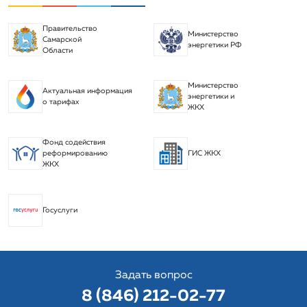
Правительство
Министерство
Самарской
энергетики РФ
Области
Министерство
Актуальная информация
энергетики и
о тарифах
ЖКХ
Фонд содействия
реформированию
ГИС ЖКХ
ЖКХ
Госуслуги
Задать вопрос
8 (846) 212-02-77