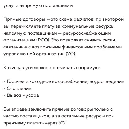
Политика в отношении обработки персональных данных
Правовая информация/Противодействие коррупции
Проектирование узлов учета расходов газа, воды и
Строительный контроль выполнения объектов
услуги напрямую поставщикам
тепла
капитального строительства
Реквизиты
Финансовая отчетность
Прямые договоры — это схема расчётов, при которой
Разработка сметной документации на изыскательные
Генподряд по объектам капитального строительства
Нормативная база
вы перечисляете плату за коммунальные ресурсы
работы, проектные работы и СМР
напрямую поставщикам — ресурсоснабжающим
Специальная оценка условий труда
организациям (РСО). Это позволяет снизить риски,
связанные с возможными финансовыми проблемами
Разрешительная документация
управляющей организации (УО).
Какие услуги можно оплачивать напрямую:
- Горячее и холодное водоснабжение, водоотведение
- Отопление
- Вывоз мусора
Вы вправе заключить прямые договоры только с
частью поставщиков, а за остальные ресурсы по-
прежнему платить через УО.