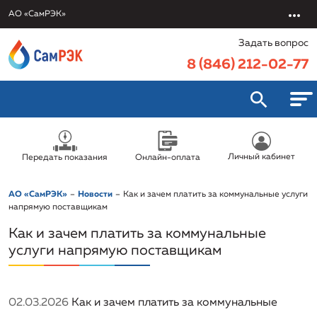
АО «СамРЭК»
Задать вопрос
8 (846) 212-02-77
О компании
Личный кабинет
Передать показания
Онлайн-оплата
АО «СамРЭК»
Услуги
АО «СамРЭК»
Новости
Как и зачем платить за коммунальные услуги
Руководство
Проектирование
напрямую поставщикам
Вакансии
Структура компании
Как и зачем платить за коммунальные
Капитальное строительство
Проектирование внутренних инженерных
услуги напрямую поставщикам
Новости
коммуникаций по разделам ГСВ и ТМ
Проекты и эффективность
Реализация имущества
Подготовка исходно-разрешительной документации
Проектирование наружных сетей газо-, водо- и
на проектирование объектов капитального
Контакты
Раскрытие информации
теплоснабжения
строительства
02.03.2026
Как и зачем платить за коммунальные