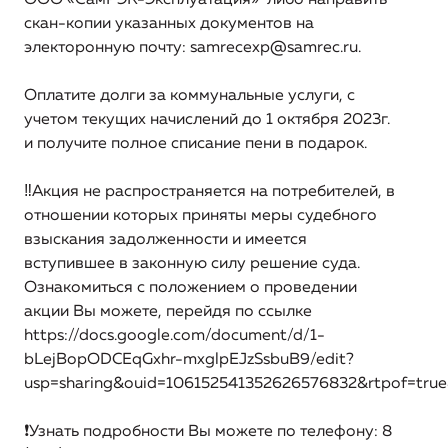
организации, включая структуру основных
скан-копии указанных документов на
производственных затрат (в части регулируемых
электоронную почту:
samrecexp@samrec.ru
.
видов деятельности)
Оплатите долги за коммунальные услуги, с
Информация о способах приобретения, стоимости и
учетом текущих начислений до 1 октября 2023г.
объемах товаров, необходимых для производства
регулируемых товаров и (или) оказания регулируемых
и получите полное списание пени в подарок.
услуг регулируемой организацией
‼️Акция не распространяется на потребителей, в
Информация об инвестиционных программах
отношении которых приняты меры судебного
регулируемой организации и отчетах об их
взыскания задолженности и имеется
реализации
вступившее в законную силу решение суда.
Ознакомиться с положением о проведении
Информация о ценах (тарифах) на регулируемые
акции Вы можете, перейдя по ссылке
товары (услуги)
https://docs.google.com/document/d/1-
Ценовая зона
bLejBopODCEqGxhr-mxglpEJzSsbuB9/edit?
usp=sharing&ouid=106152541352626576832&rtpof=true
Информация о наличии (отсутствии) технической
возможности подключения (технологического
❗Узнать подробности Вы можете по телефону: 8
присоединения) к системе теплоснабжения, а также о