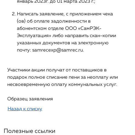
январь 2023г. до 01 марта 2023 г.;
организации, включая структуру основных
производственных затрат (в части регулируемых
Написать заявление, с приложением чека
видов деятельности)
(ов) об оплате задолженности в
абонентском отделе ООО «СамРЭК-
Информация о способах приобретения, стоимости и
Эксплуатация» либо направить скан-копии
объемах товаров, необходимых для производства
указанных документов на электронную
регулируемых товаров и (или) оказания регулируемых
почту:
samrecexp@samrec.ru
.
услуг регулируемой организацией
Информация об инвестиционных программах
Участники акции получат от поставщиков в
регулируемой организации и отчетах об их
реализации
подарок полное списание пени за неоплату или
несвоевременную оплату коммунальных услуг.
Информация о ценах (тарифах) на регулируемые
товары (услуги)
Образец заявления
Назад к списку
Информация о наличии (отсутствии) технической
возможности подключения (технологического
присоединения) к системе теплоснабжения, а также о
регистрации и ходе реализации заявок на
Полезные ссылки