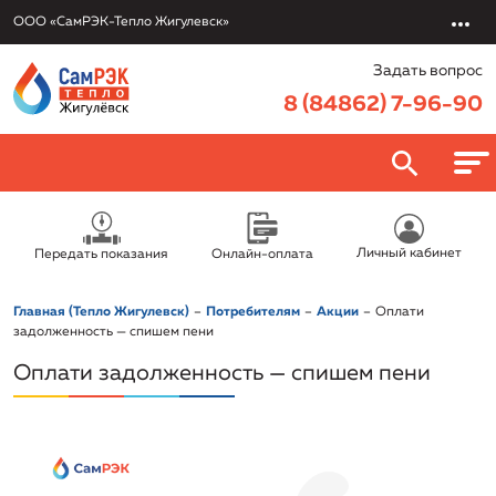
ООО «СамРЭК-Тепло Жигулевск»
Задать вопрос
8 (84862) 7-96-90
О компании
Личный кабинет
Передать показания
Онлайн-оплата
ООО «СамРЭК-Тепло Жигулевск»
Потребителям
Главная (Тепло Жигулевск)
Потребителям
Акции
Оплати
Руководство
Онлайн-оплата
задолженность — спишем пени
Услуги
Раскрытие информации
Оплати задолженность — спишем пени
Передать показания
Обслуживание и эксплуатация объектов
Вакансии
Политика в отношении обработки персональных данных
Правовая информация/Противодействие коррупции
Заключить договор онлайн
Подключение к системе теплоснабжения
Новости
Реквизиты
Приказы об установлении тарифов
Урегулировать задолженность
Электротехническая лаборатория