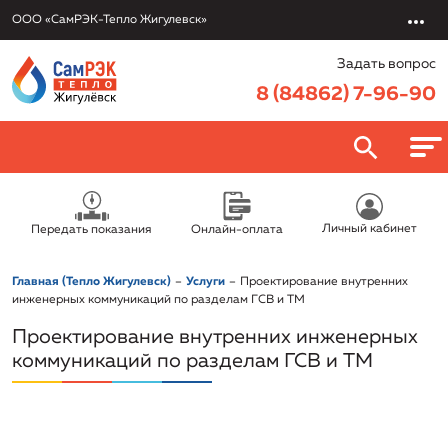
ООО «СамРЭК-Тепло Жигулевск»
Задать вопрос
8 (84862) 7-96-90
О компании
Личный кабинет
Передать показания
Онлайн-оплата
ООО «СамРЭК-Тепло Жигулевск»
Потребителям
Главная (Тепло Жигулевск)
Услуги
Проектирование внутренних
Руководство
Онлайн-оплата
инженерных коммуникаций по разделам ГСВ и ТМ
Услуги
Раскрытие информации
Проектирование внутренних инженерных
Передать показания
Обслуживание и эксплуатация объектов
коммуникаций по разделам ГСВ и ТМ
Вакансии
Политика в отношении обработки персональных данных
Правовая информация/Противодействие коррупции
Заключить договор онлайн
Подключение к системе теплоснабжения
Новости
Реквизиты
Приказы об установлении тарифов
Урегулировать задолженность
Электротехническая лаборатория