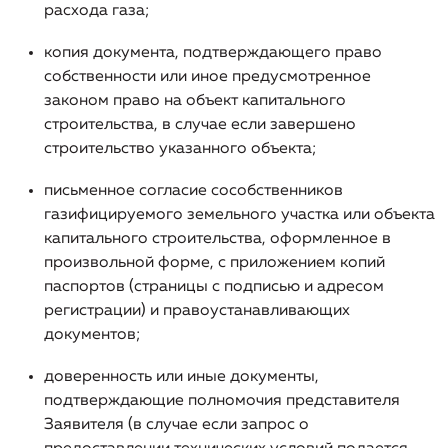
расхода газа;
организации, включая структуру основных
производственных затрат (в части регулируемых
копия документа, подтверждающего право
видов деятельности)
собственности или иное предусмотренное
законом право на объект капитального
Информация о способах приобретения, стоимости и
строительства, в случае если завершено
объемах товаров, необходимых для производства
регулируемых товаров и (или) оказания регулируемых
строительство указанного объекта;
услуг регулируемой организацией
письменное согласие сособственников
Информация об инвестиционных программах
газифицируемого земельного участка или объекта
регулируемой организации и отчетах об их
капитального строительства, оформленное в
реализации
произвольной форме, с приложением копий
паспортов (страницы с подписью и адресом
Информация о ценах (тарифах) на регулируемые
регистрации) и правоустанавливающих
товары (услуги)
документов;
Информация о наличии (отсутствии) технической
доверенность или иные документы,
возможности подключения (технологического
подтверждающие полномочия представителя
присоединения) к системе теплоснабжения, а также о
Заявителя (в случае если запрос о
регистрации и ходе реализации заявок на