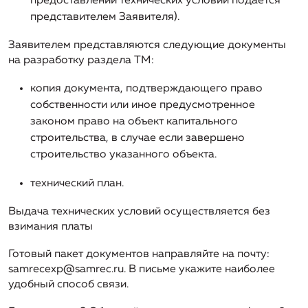
предоставлении технических условий подается
подключение (технологическое присоединение) к
представителем Заявителя).
системе теплоснабжения
Заявителем представляются следующие документы
Информация о порядке выполнения
на разработку раздела ТМ
:
технологических, технических и других мероприятий,
связанных с подключением (технологическим
копия документа, подтверждающего право
присоединением)
собственности или иное предусмотренное
законом право на объект капитального
Информация о предложении регулируемой
строительства, в случае если завершено
организации об установлении цен (тарифов) в сфере
теплоснабжения
строительство указанного объекта.
технический план.
Выдача технических условий осуществляется без
взимания платы
Готовый пакет документов направляйте на почту:
samrecexp@samrec.ru
. В письме укажите наиболее
удобный способ связи.