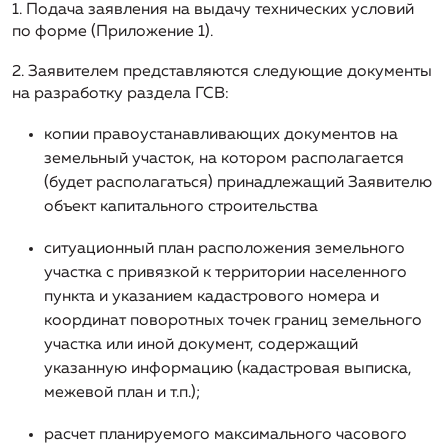
1. Подача заявления на выдачу технических условий
Финансовая отчетность
Тариф на Тепловую энергию и теплоноситель
Контакты
Продажа долгов
по форме (Приложение 1)
.
Проектирование
Договоры с потребителями
Тариф на ГВС (откр./закр.)
Рейтинг платежеспособных предприятий
2. Заявителем представляются следующие документы
Капитальное строительство
Проектирование внутренних инженерных
на разработку раздела ГСВ
:
Нормативная база
Тариф на Тех.присоединение
коммуникаций по разделам ГСВ и ТМ
Тарифы
Аренда спецтехники
Подготовка исходно-разрешительной документации
копии правоустанавливающих документов на
Специальная оценка условий труда
Проектирование наружных сетей газо-, водо- и
на проектирование объектов капитального
Акции
земельный участок, на котором располагается
Подключение к системе водоснабжения и
теплоснабжения
строительства
(будет располагаться) принадлежащий Заявителю
Информация
водоотведения
Бланки документов
объект капитального строительства
Проектирование узлов учета расходов газа, воды и
Строительный контроль за выполнением объектов
Информация о регулируемой организации
Монтаж, пусконаладочные работы и обслуживание
тепла
капитального строительства
Вопрос-ответ
ситуационный план расположения земельного
систем автоматизации и диспетчеризации объектов
Информация об условиях, на которых осуществляется
участка с привязкой к территории населенного
теплоснабжения, водоснабжения и водоотведения
Разработка сметной документации на изыскательные
Генподряд по объектам капитального строительства
поставка регулируемых товаров
работы, проектные работы и СМР
пункта и указанием кадастрового номера и
координат поворотных точек границ земельного
Информация об основных потребительских
участка или иной документ, содержащий
характеристиках регулируемых товаров и услуг
указанную информацию (кадастровая выписка,
регулируемой организации
межевой план и т.п.);
Информация об основных показателях финансово-
расчет планируемого максимального часового
хозяйственной деятельности регулируемой