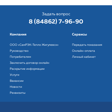
подключение (технологическое присоединение) к
системе теплоснабжения
Задать вопрос
Информация о порядке выполнения
8 (84862) 7-96-90
технологических, технических и других мероприятий,
связанных с подключением (технологическим
присоединением)
Компания
Сервисы
Информация о предложении регулируемой
ООО «СамРЭК-Тепло Жигулевск»
Передать показания
организации об установлении цен (тарифов) в сфере
Руководство
Онлайн-оплата
теплоснабжения
Потребителям
Личный кабинет
Заключить договор онлайн
Раскрытие информации
Услуги
Вакансии
Новости
Реквизиты