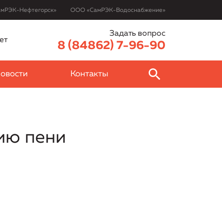
мРЭК-Нефтегорск»
ООО «СамРЭК-Водоснабжение»
Задать вопрос
ет
8 (84862) 7-96-90
овости
Контакты
ию пени