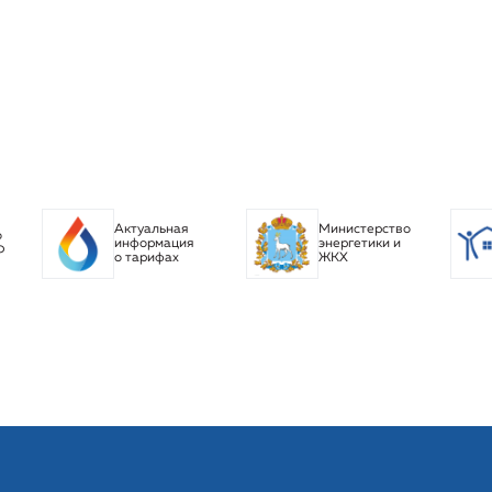
Актуальная
Министерство
о
информация
энергетики и
Ф
о тарифах
ЖКХ