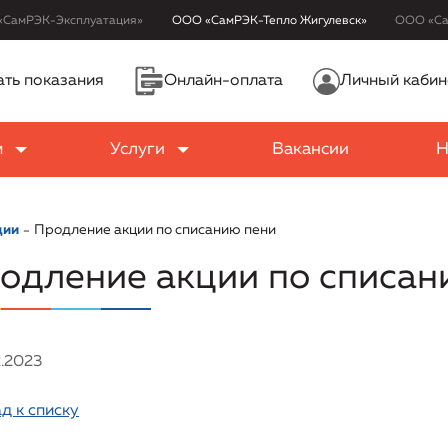
«СамРЭК-Эксплуатация»
ООО «СамРЭК-Тепло Жигулевск»
ООО «Са
ть показания
Онлайн-оплата
Личный кабин
м
Услуги
Вакансии
Н
ции
Продление акции по списанию пени
одление акции по списан
2.2023
д к списку