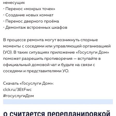
ненесущих
организации, включая структуру основных
• Перенос «мокрых точек»
производственных затрат (в части регулируемых
• Создание новых комнат
видов деятельности)
• Перенос дверного проёма
Информация о способах приобретения, стоимости и
• Демонтаж встроенных шкафов
объемах товаров, необходимых для производства
регулируемых товаров и (или) оказания регулируемых
В процессе ремонта могут возникнуть спорные
услуг регулируемой организацией
моменты с соседями или управляющей организацией
(УО). В таких ситуациях приложение «Госуслуги Дом»
Информация об инвестиционных программах
поможет разрешить противоречия — вступайте в
регулируемой организации и отчетах об их
официальный домовой чат и будьте на связи с
реализации
соседями и представителями УО.
Информация о ценах (тарифах) на регулируемые
товары (услуги)
Скачать «Госуслуги Дом»:
clck.ru/3EtFwc
Информация о наличии (отсутствии) технической
#госуслугиДом
возможности подключения (технологического
присоединения) к системе теплоснабжения, а также о
регистрации и ходе реализации заявок на