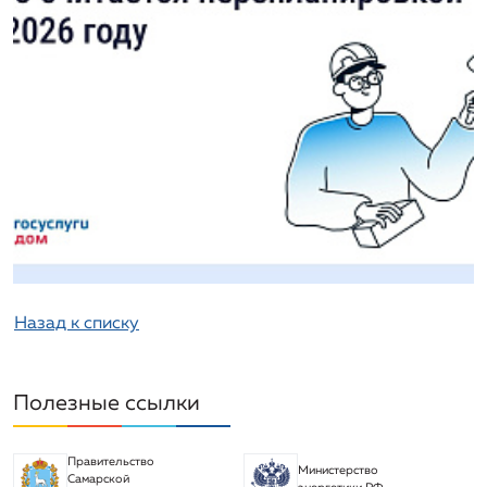
подключение (технологическое присоединение) к
системе теплоснабжения
Информация о порядке выполнения
технологических, технических и других мероприятий,
связанных с подключением (технологическим
присоединением)
Информация о предложении регулируемой
организации об установлении цен (тарифов) в сфере
теплоснабжения
Назад к списку
Полезные ссылки
Правительство
Министерство
Самарской