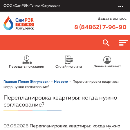
ООО «СамРЭК-Тепло Жигулевск»
Задать вопрос
8 (84862) 7-96-90
О компании
Личный кабинет
Передать показания
Онлайн-оплата
ООО «СамРЭК-Тепло Жигулевск»
Потребителям
Главная (Тепло Жигулевск)
Новости
Перепланировка квартиры:
Руководство
Онлайн-оплата
когда нужно согласование?
Услуги
Раскрытие информации
Перепланировка квартиры: когда нужно
Передать показания
Обслуживание и эксплуатация объектов
согласование?
Вакансии
Политика в отношении обработки персональных данных
Правовая информация/Противодействие коррупции
Заключить договор онлайн
Подключение к системе теплоснабжения
Новости
Реквизиты
Приказы об установлении тарифов
Урегулировать задолженность
03.06.2026
Перепланировка квартиры: когда нужно
Электротехническая лаборатория