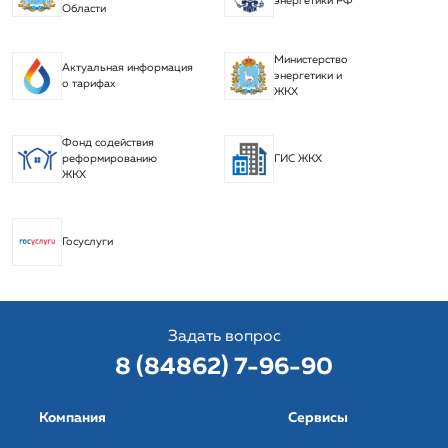
энергетики РФ
Области
Министерство
Актуальная информация
энергетики и
о тарифах
ЖКХ
Фонд содействия
реформированию
ГИС ЖКХ
ЖКХ
Госуслуги
Задать вопрос
8 (84862) 7-96-90
Компания
Сервисы