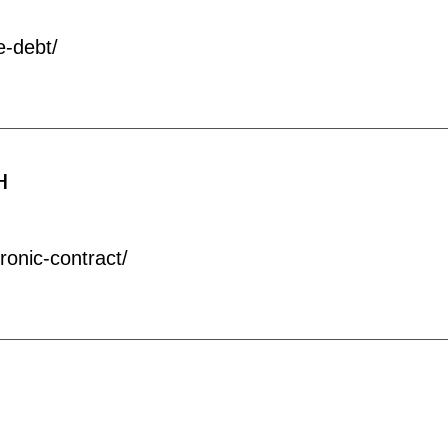
e-debt/
н
ronic-contract/