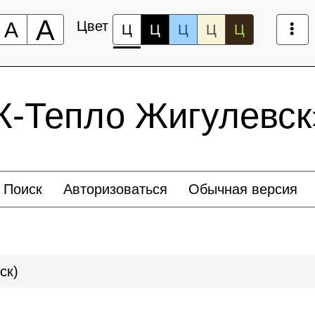
А
А
Цвет
Ц
Ц
Ц
Ц
Ц
-Тепло Жигулевск
Поиск
Авторизоваться
Обычная версия
ск)