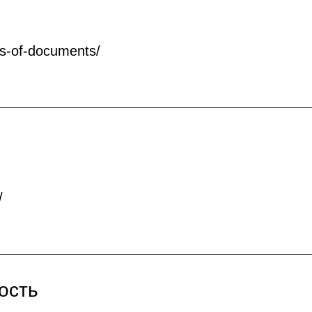
ms-of-documents/
/
ость