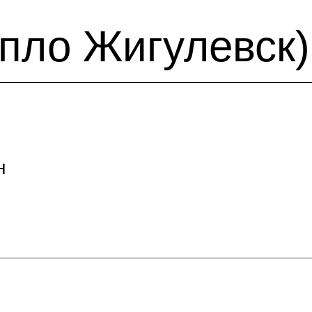
епло Жигулевск)
н